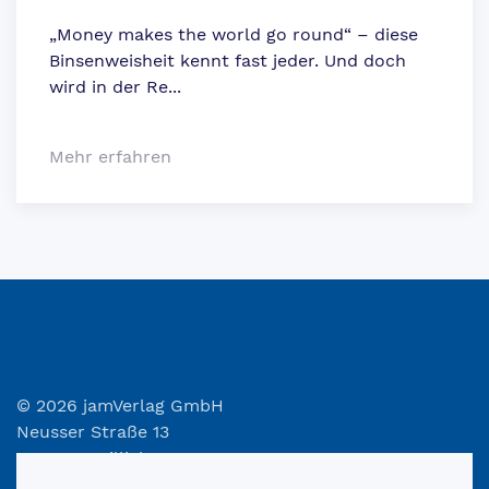
„Money makes the world go round“ – diese
Binsenweisheit kennt fast jeder. Und doch
wird in der Re...
Mehr erfahren
©
2026
jamVerlag GmbH
Neusser Straße 13
D-47877 Willich